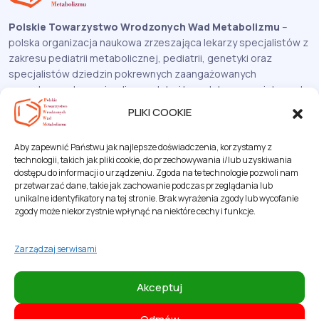
Polskie Towarzystwo Wrodzonych Wad Metabolizmu
–
polska organizacja naukowa zrzeszająca lekarzy specjalistów z
zakresu pediatrii metabolicznej, pediatrii, genetyki oraz
specjalistów dziedzin pokrewnych zaangażowanych
zawodowo w leczenie, diagnostykę i kompleksową opiekę nad
chorymi na wrodzone wady metabolizmu.
PLIKI COOKIE
Pozostań z nami w kontakcie!
Aby zapewnić Państwu jak najlepsze doświadczenia, korzystamy z
technologii, takich jak pliki cookie, do przechowywania i/lub uzyskiwania
Subskrybuj
dostępu do informacji o urządzeniu. Zgoda na te technologie pozwoli nam
przetwarzać dane, takie jak zachowanie podczas przeglądania lub
unikalne identyfikatory na tej stronie. Brak wyrażenia zgody lub wycofanie
Nawigacja
zgody może niekorzystnie wpłynąć na niektóre cechy i funkcje.
Zarządzaj serwisami
Ważne linki
Akceptuj
Kontakt