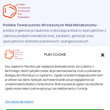
Polskie Towarzystwo Wrodzonych Wad Metabolizmu
–
polska organizacja naukowa zrzeszająca lekarzy specjalistów z
zakresu pediatrii metabolicznej, pediatrii, genetyki oraz
specjalistów dziedzin pokrewnych zaangażowanych
zawodowo w leczenie, diagnostykę i kompleksową opiekę nad
chorymi na wrodzone wady metabolizmu.
PLIKI COOKIE
Pozostań z nami w kontakcie!
Aby zapewnić Państwu jak najlepsze doświadczenia, korzystamy z
technologii, takich jak pliki cookie, do przechowywania i/lub uzyskiwania
Subskrybuj
dostępu do informacji o urządzeniu. Zgoda na te technologie pozwoli nam
przetwarzać dane, takie jak zachowanie podczas przeglądania lub
unikalne identyfikatory na tej stronie. Brak wyrażenia zgody lub wycofanie
Nawigacja
zgody może niekorzystnie wpłynąć na niektóre cechy i funkcje.
Zarządzaj serwisami
Ważne linki